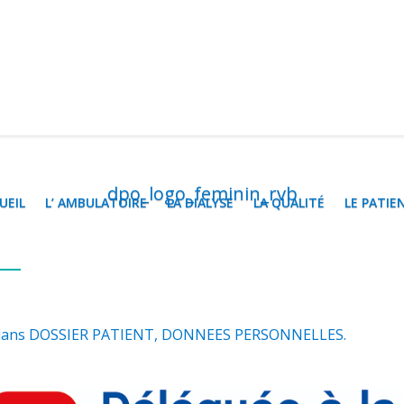
dpo_logo_feminin_rvb
UEIL
L’ AMBULATOIRE
LA DIALYSE
LA QUALITÉ
LE PATIE
dans
DOSSIER PATIENT, DONNEES PERSONNELLES
.