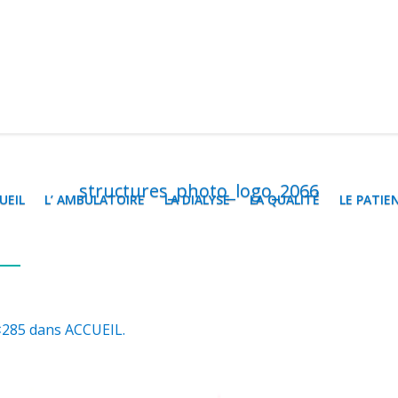
structures_photo_logo_2066
UEIL
L’ AMBULATOIRE
LA DIALYSE
LA QUALITÉ
LE PATIE
×285 dans
ACCUEIL
.