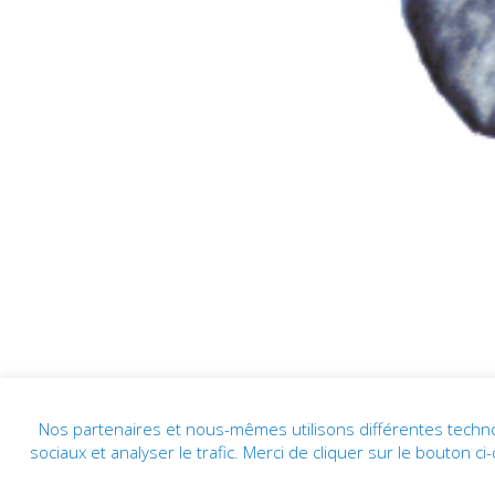
Nos partenaires et nous-mêmes utilisons différentes technol
CLINIQUE HÉMÉRA © 2019 | Tous droits ré
sociaux et analyser le trafic. Merci de cliquer sur le bouton