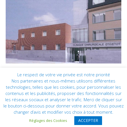
Le respect de votre vie privée est notre priorité
Nos partenaires et nous-mêmes utilisons différentes
technologies, telles que les cookies, pour personnaliser les
contenus et les publicités, proposer des fonctionnalités sur
les réseaux sociaux et analyser le trafic. Merci de cliquer sur
le bouton ci-dessous pour donner votre accord. Vous pouvez
changer d’avis et modifier vos choix à tout moment.
CLINIQUE HÉMÉRA © 2019 | Tous droits réservés | Réalisation :
ACCEPTER
Réglages des Cookies
PIXELAB