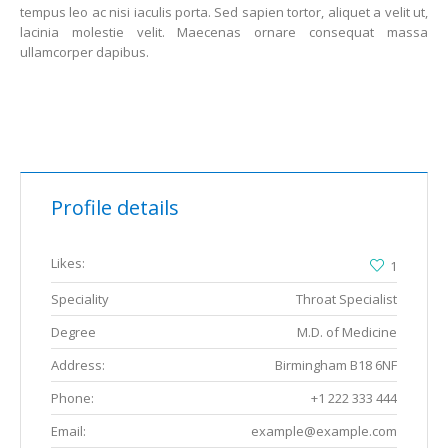
tempus leo ac nisi iaculis porta. Sed sapien tortor, aliquet a velit ut,
lacinia molestie velit. Maecenas ornare consequat massa
ullamcorper dapibus.
Profile details
Likes:
1
Speciality
Throat Specialist
Degree
M.D. of Medicine
Address:
Birmingham B18 6NF
Phone:
+1 222 333 444
Email:
example@example.com