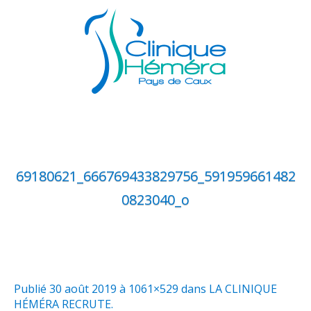
69180621_666769433829756_591959661482
0823040_o
Publié
30 août 2019
à 1061×529 dans
LA CLINIQUE
HÉMÉRA RECRUTE
.