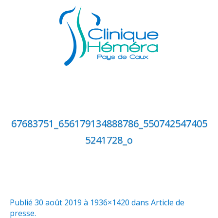
67683751_656179134888786_550742547405
5241728_o
Publié
30 août 2019
à 1936×1420 dans
Article de
presse
.